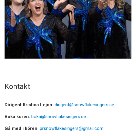
Kontakt
Dirigent Kristina Lejon:
dirigent@snowflakesingers.se
Boka kören:
boka@snowflakesingers.se
Gå med i kören:
prsnowflakesingers@gmail.com